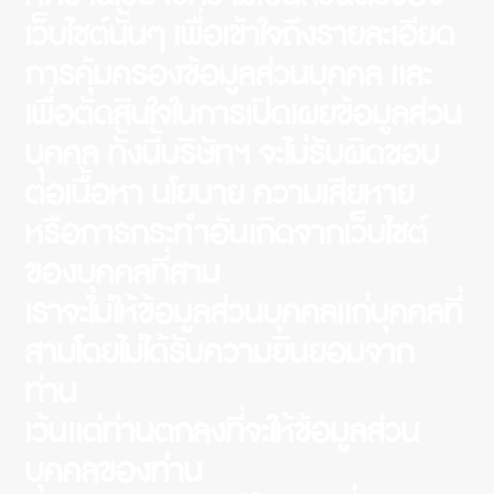
เว็บไซต์นั้นๆ เพื่อเข้าใจถึงรายละเอียด
การคุ้มครองข้อมูลส่วนบุคคล และ
เพื่อตัดสินใจในการเปิดเผยข้อมูลส่วน
บุคคล ทั้งนี้บริษัทฯ จะไม่รับผิดชอบ
ต่อเนื้อหา นโยบาย ความเสียหาย
หรือการกระทำอันเกิดจากเว็บไซต์
ของบุคคลที่สาม
เราจะไม่ให้ข้อมูลส่วนบุคคลแก่บุคคลที่
สามโดยไม่ได้รับความยินยอมจาก
ท่าน
เว้นแต่ท่านตกลงที่จะให้ข้อมูลส่วน
บุคคลของท่าน