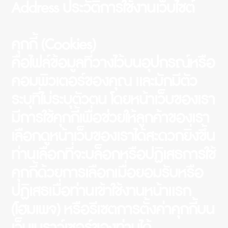
Address ประวัติการใช้งานเว็บไซต์
คุกกี้ (Cookies)
คือไฟล์ข้อมูลที่วางไว้บนอุปกรณ์หรือ
คอมพิวเตอร์ของคุณ และมักมีตัว
ระบุที่ไม่ระบุตัวตน โดยหน้าเว็บของเรา
มีการใช้คุกกี้เพื่อช่วยให้ลูกค้าของเรา
เลือกดูหน้าเว็บของเราได้สะดวกยิ่งขึ้น
ท่านเลือกที่จะบล็อกหรือปฏิเสธการใช้
คุกกี้ด้วยการเลือกเมื่อยอมรับหรือ
ปฏิเสธเมื่อท่านเข้าใช้งานหน้าแรก
(โฮมเพจ) หรือรีเซตการตั้งค่าคุกกี้บน
เว็บเบราว์เซอร์ของท่านได้