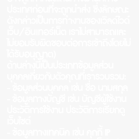
ประเทศก่อนที่จะถูกนำส่ง ซึ่งลักษณะ
ดังกล่าวเป็นการทำงานของเวิลด์ไวด์
เว็บ/อินเทอร์เน็ต เราไม่สามารถและ
ไม่ยอมรับผิดชอบต่อการเข้าถึงโดยไม่
ได้รับอนุญาต)
ด้านล่างนี้เป็นประเภทข้อมูลส่วน
บุคคลเกี่ยวกับตัวคุณที่เรารวบรวม:
- ข้อมูลส่วนบุคคล เช่น ชื่อ นามสกุล
- ข้อมูลทางบัญชี เช่น บัญชีผู้ใช้งาน
ประวัติการใช้งาน ประวัติการเรียกดู
เว็บไซต์
- ข้อมูลทางเทคนิค เช่น คุกกี้ IP