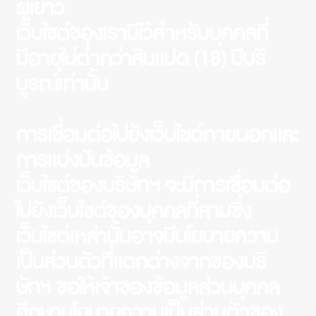
ผู้เยาว์
เว็บไซต์ของเรามีไว้สำหรับบุคคลที่
มีอายุไม่ต่ำกว่าสิบแปด (18) ปีบริ
บูรณ์เท่านั้น
การเชื่อมต่อไปยังเว็บไซต์ภายนอกและ
การแบ่งปันข้อมูล
เว็บไซต์ของบริษัทฯ จะมีการเชื่อมต่อ
ไปยังเว็บไซต์ของบุคคลที่สามซึ่ง
เว็บไซต์เหล่านั้นอาจมีนโยบายความ
เป็นส่วนตัวที่แตกต่างจากของบริ
ษัทฯ ขอให้เจ้าของข้อมูลส่วนบุคคล
ศึกษานโยบายความเป็นส่วนตัวของ