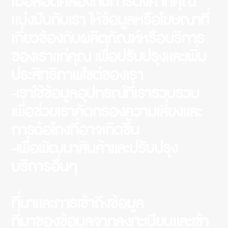
เมื่อสอดคล้องกับการตั้งค่าที่คุณ
แบ่งปันกับเรา ให้ข้อมูลหรือโฆษณาที่
เกี่ยวข้องกับผลิตภัณฑ์หรือบริการ
ของเราแก่คุณ เพื่อปรับปรุงและเพิ่ม
ประสิทธิภาพไซต์ของเรา
-เราใช้ข้อมูลอุปกรณ์ที่เรารวบรวม
เพื่อช่วยเราคัดกรองความเสี่ยงและ
การฉ้อโกงที่อาจเกิดขึ้น
-เพื่อพัฒนาสินค้าและปรับปรุง
บริการอื่นๆ
ที่มาและการเข้าถึงข้อมูล
ที่มาของข้อมูลจากลงทะเบียนและเข้า