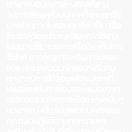
เราอาจมอบหมายให้บุคคลที่สาม
จัดการข้อมูลส่วนบุคคลทั้งหมดหรือ
บางส่วนภายในขอบเขตที่จำเป็น เพื่อ
ให้บรรลุวัตถุประสงค์ของการใช้งาน
โดยเราจะใช้มาตรการเพื่อป้องกันการ
รั่วไหล การสูญหาย หรือการปลอม
แปลงข้อมูลส่วนบุคคลอย่างรัดกุม
เราอาจมีการให้ข้อมูลส่วนบุคคลที่
เกี่ยวข้องกับการโอนธุรกิจเนื่องจาก
การควบรวมกิจการหรือเหตุผลอื่นๆ
เราอาจแบ่งปันข้อมูลส่วนบุคคลของ
คุณเพื่อปฏิบัติตามกฎหมายและ
ระเบียบข้อบังคับที่เกี่ยวข้อง เพื่อตอบ