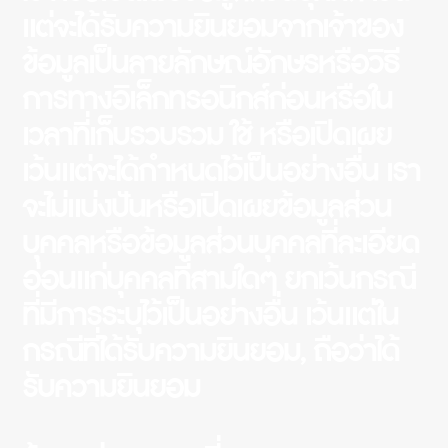
แต่จะได้รับความยินยอมจากเจ้าของ
ข้อมูลเป็นลายลักษณ์อักษรหรือวิธี
การทางอิเล็กทรอนิกส์ก่อนหรือใน
เวลาที่เก็บรวบรวม ใช้ หรือเปิดเผย
เว้นแต่จะได้กำหนดไว้เป็นอย่างอื่น เรา
จะไม่แบ่งปันหรือเปิดเผยข้อมูลส่วน
บุคคลหรือข้อมูลส่วนบุคคลที่ละเอียด
อ่อนแก่บุคคลที่สามใดๆ ยกเว้นกรณี
ที่มีการระบุไว้เป็นอย่างอื่น เว้นแต่ใน
กรณีที่ได้รับความยินยอม, ถือว่าได้
รับความยินยอม