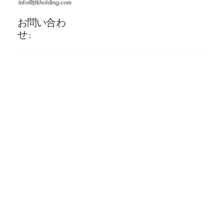
Info@Jtkholding.com
お問い合わ
せ :
利用規約
プライバシーポリシー
l
© 2025 Copyright JTK Holding™ All rights reserved