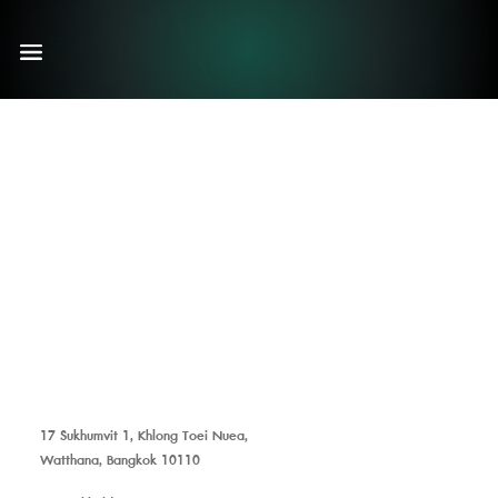
17 Sukhumvit 1, Khlong Toei Nuea,
Watthana, Bangkok 10110