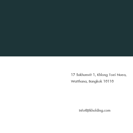
17 Sukhumvit 1, Khlong Toei Nuea,
Watthana, Bangkok 10110
Info@Jtkholding.com